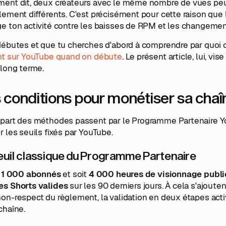
ment dit, deux créateurs avec le même nombre de vues pe
lement différents. C'est précisément pour cette raison que la
e ton activité contre les baisses de RPM et les changemen
 débutes et que tu cherches d'abord à comprendre par quoi 
ent sur YouTube quand on débute
. Le présent article, lui, vi
 long terme.
 conditions pour monétiser sa cha
upart des méthodes passent par le Programme Partenaire You
r les seuils fixés par YouTube.
euil classique du Programme Partenaire
t
1 000 abonnés
et soit
4 000 heures de visionnage publi
es Shorts valides
sur les 90 derniers jours. À cela s'ajoute
on-respect du règlement, la validation en deux étapes acti
chaîne.