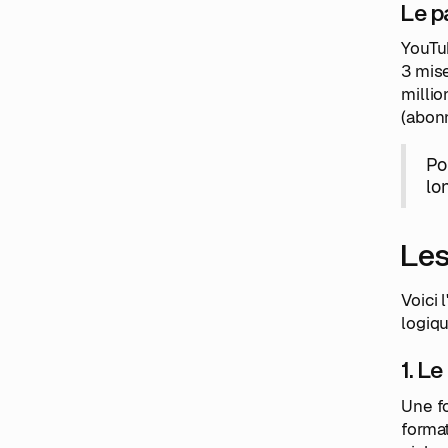
Le p
YouTub
3 mise
millio
(abonn
Po
lo
Les
Voici 
logiq
1. L
Une fo
format