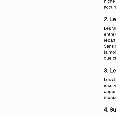
niche 
accumu
2. L
Les S
entre
répart
Sans m
la moi
que ce
3. L
Les a
réserv
dépen
mensu
4. S