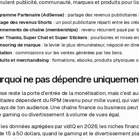
mulent publicité, communauté, marques et produits pour lis
gramme Partenaire (AdSense)
: partage des revenus publicitaires 
tage des revenus Shorts
: un pool publicitaire réparti entre les cr
nnements de chaîne (memberships)
: revenu récurrent payé par
er Thanks, Super Chat et Super Stickers
: pourboires et mises en 
nsoring de marque
: le levier le plus rémunérateur, négocié en dir
liation
: commissions sur les ventes générées par tes liens.
duits et merchandising
: formations, ebooks, produits physiques 
rquoi ne pas dépendre uniquemen
e reste la porte d'entrée de la monétisation, mais c'est aus
itaires dépendent du RPM (revenu pour mille vues), qui vari
pays de ton audience. Une chaîne finance ou business peut 
e gaming ou divertissement à volume de vues égal.
les données agrégées par vidIQ en 2026, les niches finance
 15 à 50 dollars, quand le gaming et le divertissement plaf