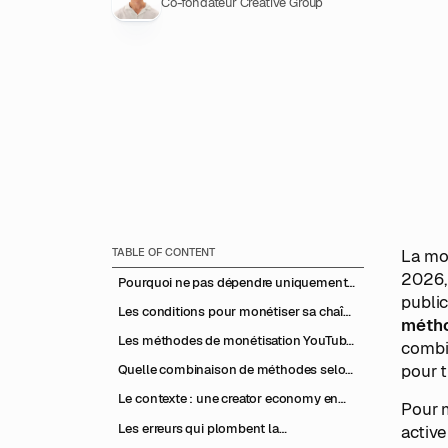
Co-fondateur Creative Group
TABLE OF CONTENT
La mon
2026, 
Pourquoi ne pas dépendre uniquement
public
d'AdSense
Les conditions pour monétiser sa chaîne
métho
YouTube
Les méthodes de monétisation YouTube
combin
en 2026
pour 
Quelle combinaison de méthodes selon
ta taille de chaîne
Le contexte : une creator economy en
Pour m
pleine expansion
Les erreurs qui plombent la
active
monétisation