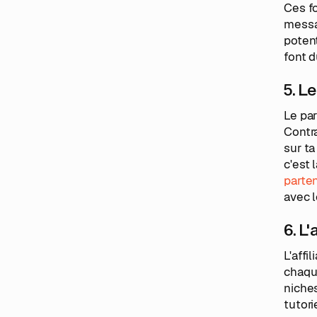
Ces fo
messag
potent
font d
5. L
Le par
Contra
sur ta
c'est 
parten
avec 
6. L'
L'affi
chaque
niches
tutor