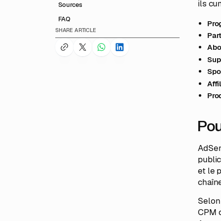
ils cu
Sources
FAQ
Pro
SHARE ARTICLE
Par
Abo
Sup
Spo
Affi
Pro
Pou
AdSens
public
et le 
chaîn
Selon 
CPM de