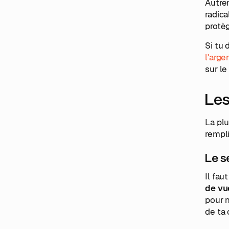
Autre
radica
protèg
Si tu
l'arg
sur le
Les
La pl
rempli
Le s
Il fau
de vu
pour n
de ta 