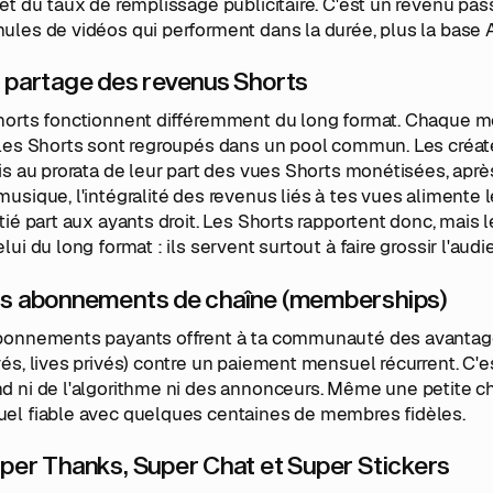
et du taux de remplissage publicitaire. C'est un revenu pass
les de vidéos qui performent dans la durée, plus la base 
e partage des revenus Shorts
horts fonctionnent différemment du long format. Chaque moi
 les Shorts sont regroupés dans un pool commun. Les créa
is au prorata de leur part des vues Shorts monétisées, apr
usique, l'intégralité des revenus liés à tes vues alimente le
tié part aux ayants droit. Les Shorts rapportent donc, mais 
lui du long format : ils servent surtout à faire grossir l'audi
es abonnements de chaîne (memberships)
bonnements payants offrent à ta communauté des avantages
és, lives privés) contre un paiement mensuel récurrent. C'es
d ni de l'algorithme ni des annonceurs. Même une petite c
el fiable avec quelques centaines de membres fidèles.
uper Thanks, Super Chat et Super Stickers