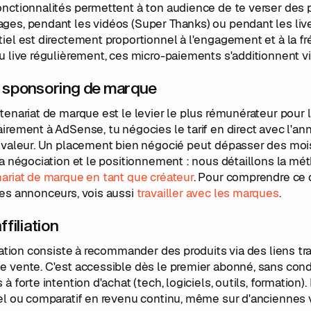
nctionnalités permettent à ton audience de te verser des 
es, pendant les vidéos (Super Thanks) ou pendant les live
iel est directement proportionnel à l'engagement et à la fr
u live régulièrement, ces micro-paiements s'additionnent vi
e sponsoring de marque
tenariat de marque est le levier le plus rémunérateur pour la
irement à AdSense, tu négocies le tarif en direct avec l'an
 valeur. Un placement bien négocié peut dépasser des mois e
la négociation et le positionnement : nous détaillons la m
ariat de marque en tant que créateur
. Pour comprendre ce 
les annonceurs, vois aussi
travailler avec les marques
.
affiliation
liation consiste à recommander des produits via des liens 
 vente. C'est accessible dès le premier abonné, sans cond
 à forte intention d'achat (tech, logiciels, outils, formation
iel ou comparatif en revenu continu, même sur d'anciennes 