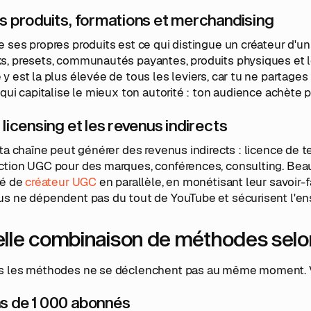
es produits, formations et merchandising
 ses propres produits est ce qui distingue un créateur d'un
s, presets, communautés payantes, produits physiques et 
y est la plus élevée de tous les leviers, car tu ne partage
 qui capitalise le mieux ton autorité : ton audience achète pa
e licensing et les revenus indirects
 ta chaîne peut générer des revenus indirects : licence de 
ction UGC pour des marques, conférences, consulting. Bea
té de
créateur UGC
en parallèle, en monétisant leur savoir-f
us ne dépendent pas du tout de YouTube et sécurisent l'ens
lle combinaison de méthodes selon 
s les méthodes ne se déclenchent pas au même moment. Voi
s de 1 000 abonnés