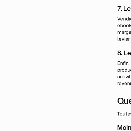
7. L
Vendre
ebook
marge 
levier
8. L
Enfin,
produ
activi
reven
Que
Toute
Moin