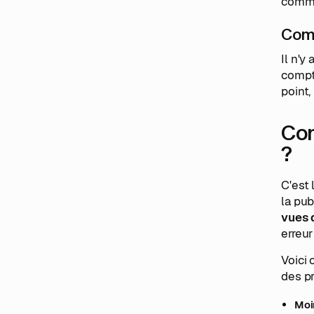
commu
Comb
Il n'y
compt
point,
Com
?
C'est
la pub
vues 
erreur
Voici 
des p
Moi