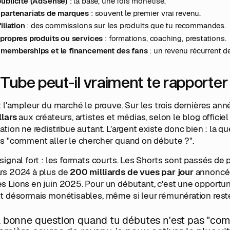
publicité (AdSense)
: la base, une fois monétisé.
 partenariats de marques
: souvent le premier vrai revenu.
filiation
: des commissions sur les produits que tu recommandes.
 propres produits ou services
: formations, coaching, prestations.
 memberships et le financement des fans
: un revenu récurrent 
Tube peut-il vraiment te rapporter 
t l'ampleur du marché le prouve. Sur les trois dernières an
llars
aux créateurs, artistes et médias, selon le blog offici
ation ne redistribue autant. L'argent existe donc bien : la que
is "comment aller le chercher quand on débute ?".
signal fort : les formats courts. Les Shorts sont passés de
rs 2024 à plus de
200 milliards de vues par jour
annoncée
 Lions en juin 2025. Pour un débutant, c'est une opportunit
t désormais monétisables, même si leur rémunération reste
 bonne question quand tu débutes n'est pas "combi