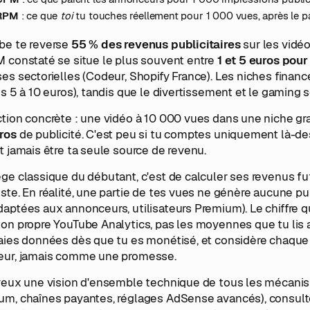
RPM
: ce que
toi
tu touches réellement pour 1 000 vues, après le p
be te reverse
55 % des revenus publicitaires
sur les vidé
M constaté se situe le plus souvent entre
1 et 5 euros pou
es sectorielles (Codeur, Shopify France). Les niches finan
is 5 à 10 euros), tandis que le divertissement et le gaming 
ction concrète : une vidéo à 10 000 vues dans une niche gr
ros
de publicité. C'est peu si tu comptes uniquement là-des
t jamais être ta seule source de revenu.
ge classique du débutant, c'est de calculer ses revenus f
ste. En réalité, une partie de tes vues ne génère aucune p
aptées aux annonceurs, utilisateurs Premium). Le chiffre q
on propre YouTube Analytics, pas les moyennes que tu lis a
raies données dès que tu es monétisé, et considère chaque
eur, jamais comme une promesse.
 veux une vision d'ensemble technique de tous les mécani
m, chaînes payantes, réglages AdSense avancés), consulte n