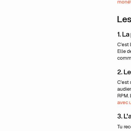
monét
Les
1. L
C'est 
Elle d
comme 
2. L
C'est
audie
RPM. L
avec 
3. L'
Tu re