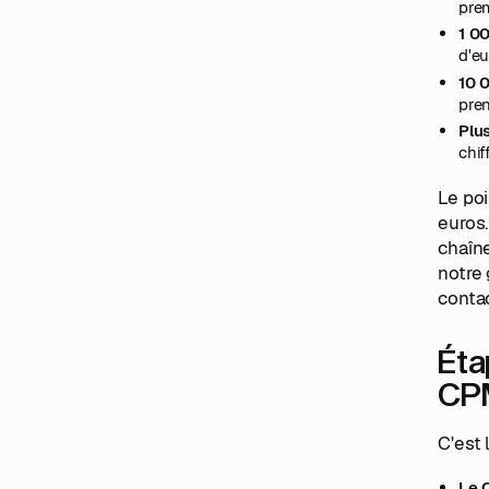
prem
1 0
d'eu
10 
pren
Plu
chif
Le poi
euros
chaîn
notre
contac
Éta
CP
C'est 
Le 