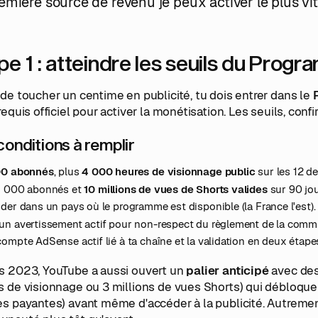
emière source de revenu je peux activer le plus vit
pe 1 : atteindre les seuils du Pro
de toucher un centime en publicité, tu dois entrer dans le
requis officiel pour activer la monétisation. Les seuils, confi
conditions à remplir
00 abonnés
, plus
4 000 heures de visionnage public
sur les 12 de
 000 abonnés et
10 millions de vues de Shorts valides
sur 90 jou
der dans un pays où le programme est disponible (la France l'est).
un avertissement actif pour non-respect du règlement de la comm
ompte AdSense actif lié à ta chaîne et la validation en deux étape
s 2023, YouTube a aussi ouvert un
palier anticipé
avec des
 de visionnage ou 3 millions de vues Shorts) qui débloque
es payantes) avant même d'accéder à la publicité. Autreme