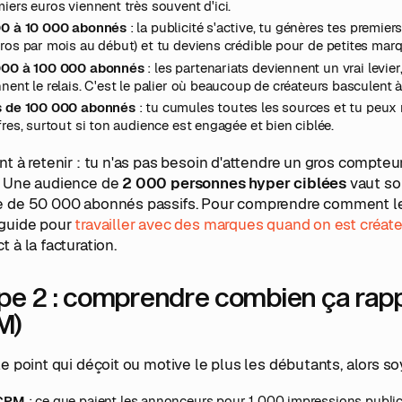
iers euros viennent très souvent d'ici.
00 à 10 000 abonnés
: la publicité s'active, tu génères tes premi
ros par mois au début) et tu deviens crédible pour de petites mar
000 à 100 000 abonnés
: les partenariats deviennent un vrai levie
nent le relais. C'est le palier où beaucoup de créateurs basculent 
s de 100 000 abonnés
: tu cumules toutes les sources et tu peu
fres, surtout si ton audience est engagée et bien ciblée.
nt à retenir : tu n'as pas besoin d'attendre un gros compte
. Une audience de
2 000 personnes hyper ciblées
vaut so
e de 50 000 abonnés passifs. Pour comprendre comment les
 guide pour
travailler avec des marques quand on est créat
t à la facturation.
pe 2 : comprendre combien ça rap
M)
le point qui déçoit ou motive le plus les débutants, alors s
CPM
: ce que paient les annonceurs pour 1 000 impressions publici