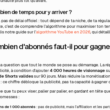
nauté plus tôt qu'avant.
ien de temps pour y arriver ?
 a pas de délai officiel : tout dépend de ta niche, de ta régula
e, c'est de comprendre l'algorithme pour maximiser ton te
 lis notre guide sur l'
algorithme YouTube en 2026
, qui détai
bien d'abonnés faut-il pour gagne
 la question que tout le monde se pose au démarrage. La r
licité, à condition d'ajouter
4 000 heures de visionnage
su
de Shorts valides
sur 90 jours. Mais réduire la monétisati
 : ce chiffre débloque la publicité, pas ta capacité à gagner d
ce que tu peux viser, palier par palier, en gardant en tête 
romesses :
ns de 1 000 abonnés
: pas de publicité, mais l'affiliation et les p