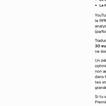
Le 
YouTu
le RP
analys
(parfo
Tradu
30 eu
ne doi
Un piè
optimi
non ad
dans t
tes v
grand
Si tu
Premiu