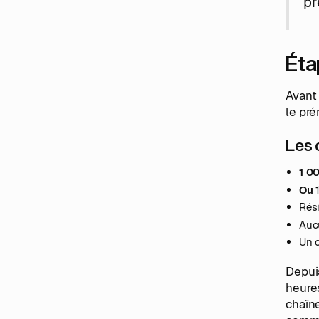
pr
Éta
Avant 
le pré
Les 
1 0
Ou
1
Rési
Auc
Un c
Depui
heures
chaîn