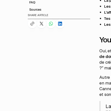
La 
FAQ
Les
Sources
L'af
SHARE ARTICLE
Tes
Les
You
Oui, e
de do
de cré
?" ma
Autre 
en ma
Cannes
et son
La