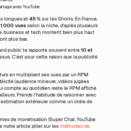
artage avec YouTube.
os longues et
45 %
sur les Shorts. En France,
r 1 000 vues
selon la niche, d'après plusieurs
ce, business et tech montent bien plus haut
sont plus bas.
and public te rapporte souvent entre
10 et
sus. C'est pour cette raison que la publicité
uturs en multipliant ses vues par un RPM
ublicité (audience mineure, vidéos jugées
ui compte au quotidien reste le RPM affiché
illeurs. Prends l'habitude de raisonner avec
 estimation extérieure comme un ordre de
smes de monétisation (Super Chat, YouTube
otre article pilier sur les
méthodes de