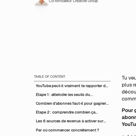
Co-fondateur Creative Group
TABLE OF CONTENT
Tu ve
plus r
YouTube peut-il vraiment te rapporter de
décour
l'argent ?
Étape 1 : atteindre les seuils du
commen
Programme Partenaire YouTube
Combien d'abonnés faut-il pour gagner
de l'argent sur YouTube ?
Pour 
Étape 2 : comprendre combien ça
abonn
rapporte vraiment (RPM et CPM)
Les 6 sources de revenus à activer sur
YouTu
YouTube
Par où commencer concrètement ?