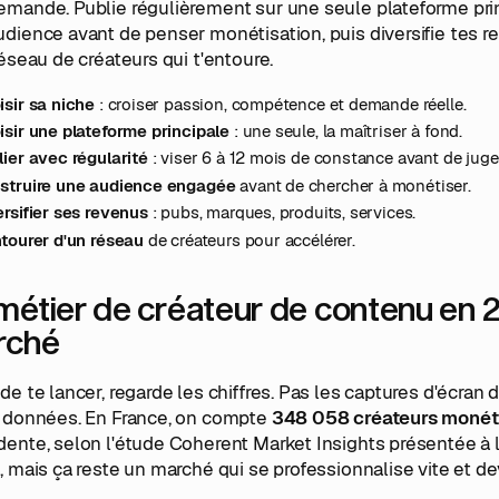
emande. Publie régulièrement sur une seule plateforme pri
dience avant de penser monétisation, puis diversifie tes re
réseau de créateurs qui t'entoure.
isir sa niche
: croiser passion, compétence et demande réelle.
isir une plateforme principale
: une seule, la maîtriser à fond.
ier avec régularité
: viser 6 à 12 mois de constance avant de juge
struire une audience engagée
avant de chercher à monétiser.
rsifier ses revenus
: pubs, marques, produits, services.
ntourer d'un réseau
de créateurs pour accélérer.
métier de créateur de contenu en 20
rché
de te lancer, regarde les chiffres. Pas les captures d'écran
s données. En France, on compte
348 058 créateurs monét
ente, selon l'étude Coherent Market Insights présentée à l
, mais ça reste un marché qui se professionnalise vite et d