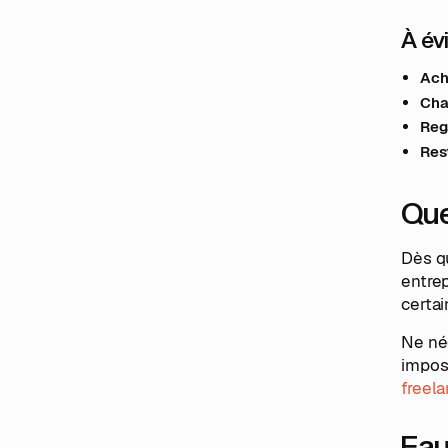
À év
Ach
Cha
Reg
Res
Que
Dès qu
entrep
certai
Ne nég
imposa
freel
Fau