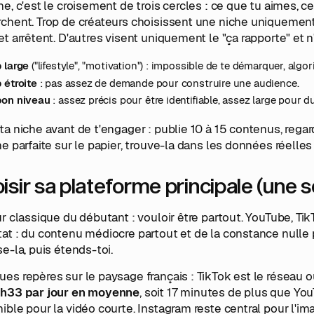
he, c'est le croisement de trois cercles : ce que tu aimes, ce
chent. Trop de créateurs choisissent une niche uniquement 
et arrêtent. D'autres visent uniquement le "ça rapporte" et n'o
 large
("lifestyle", "motivation") : impossible de te démarquer, algo
 étroite
: pas assez de demande pour construire une audience.
bon niveau
: assez précis pour être identifiable, assez large pour d
ta niche avant de t'engager : publie 10 à 15 contenus, rega
he parfaite sur le papier, trouve-la dans les données réelle
isir sa plateforme principale (une 
ur classique du débutant : vouloir être partout. YouTube, T
at : du contenu médiocre partout et de la constance nulle 
se-la, puis étends-toi.
es repères sur le paysage français : TikTok est le réseau o
1h33 par jour en moyenne
, soit 17 minutes de plus que YouT
ible pour la vidéo courte. Instagram reste central pour l'i