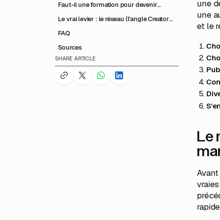
une d
Faut-il une formation pour devenir
une au
créateur de contenu ?
Le vrai levier : le réseau (l'angle Creator
et le 
School)
FAQ
Cho
Sources
Cho
SHARE ARTICLE
Publ
Con
Dive
S'e
Le 
ma
Avant 
vraie
précéd
rapide