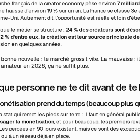
rché français de la creator economy pèse environ
7 milliar
ne hausse d'environ 19 % sur un an. La France se classe 3e e
e-Uni. Autrement dit, l'opportunité est réelle et loin d'être
que le métier se structure :
24 % des créateurs sont déso
72 % d'entre eux, la création est leur source principale d
ssion en quelques années.
 bonne nouvelle : le marché grossit vite. La mauvaise : il 
 amateur en 2026, ça ne suffit plus.
que personne ne te dit avant de te 
onétisation prend du temps (beaucoup plus q
la stat qui remet les pieds sur terre : il faut en général pub
isager la monétisation
, et pour beaucoup, les premiers rev
Les percées en 90 jours existent, mais ce sont des excepti
 ou à un réseau déjà en place.