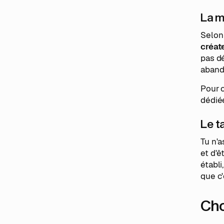
La m
Selon
créat
pas dé
abando
Pour c
dédié
Le t
Tu n'a
et d'ê
établi
que c'
Cho