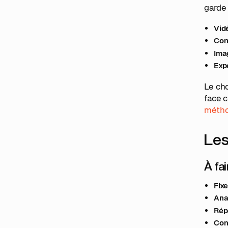
garde 
Vid
Con
Ima
Exp
Le cho
face c
métho
Les
À fa
Fix
Ana
Rép
Con