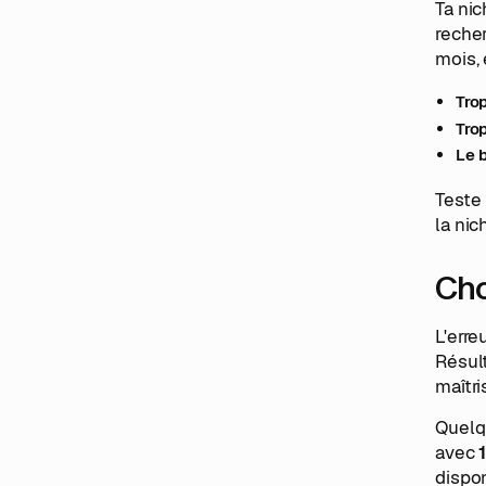
Ta nic
recher
mois, 
Trop
Trop
Le 
Teste 
la nic
Cho
L'erre
Résult
maîtri
Quelqu
avec
dispon