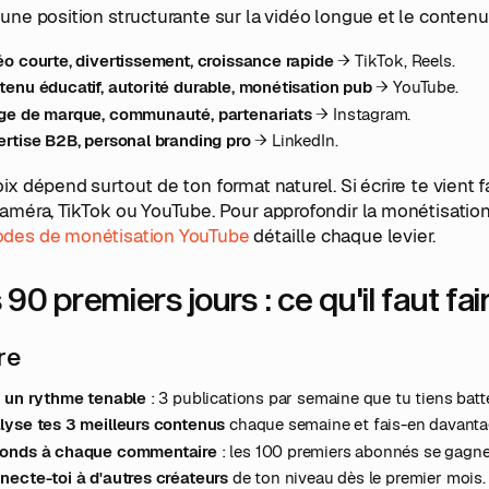
une position structurante sur la vidéo longue et le contenu
éo courte, divertissement, croissance rapide
→ TikTok, Reels.
tenu éducatif, autorité durable, monétisation pub
→ YouTube.
ge de marque, communauté, partenariats
→ Instagram.
ertise B2B, personal branding pro
→ LinkedIn.
ix dépend surtout de ton format naturel. Si écrire te vient fa
améra, TikTok ou YouTube. Pour approfondir la monétisation 
des de monétisation YouTube
détaille chaque levier.
 90 premiers jours : ce qu'il faut fair
ire
e un rythme tenable
: 3 publications par semaine que tu tiens bat
lyse tes 3 meilleurs contenus
chaque semaine et fais-en davanta
onds à chaque commentaire
: les 100 premiers abonnés se gagnen
necte-toi à d'autres créateurs
de ton niveau dès le premier mois.