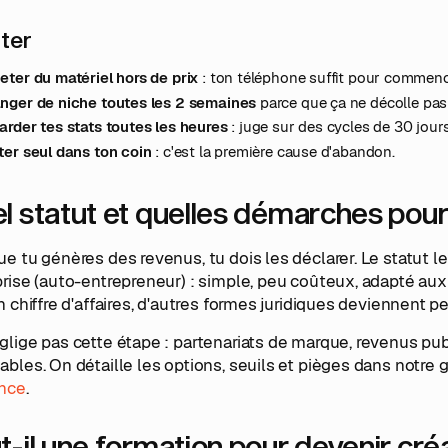
iter
eter du matériel hors de prix
: ton téléphone suffit pour commenc
nger de niche toutes les 2 semaines
parce que ça ne décolle pas 
arder tes stats toutes les heures
: juge sur des cycles de 30 jours
ter seul dans ton coin
: c'est la première cause d'abandon.
l statut et quelles démarches pour
e tu génères des revenus, tu dois les déclarer. Le statut l
rise (auto-entrepreneur) : simple, peu coûteux, adapté aux 
n chiffre d'affaires, d'autres formes juridiques deviennent p
lige pas cette étape : partenariats de marque, revenus publ
bles. On détaille les options, seuils et pièges dans notre 
ance
.
t-il une formation pour devenir cr