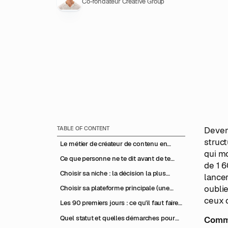
Co-fondateur Creative Group
TABLE OF CONTENT
Deveni
struct
Le métier de créateur de contenu en
qui mo
2026 : l'état réel du marché
Ce que personne ne te dit avant de te
de 1 6
lancer
Choisir sa niche : la décision la plus
lancer
importante
oublie
Choisir sa plateforme principale (une
seule au début)
ceux q
Les 90 premiers jours : ce qu'il faut faire
(et éviter)
Quel statut et quelles démarches pour
Comme
devenir créateur ?