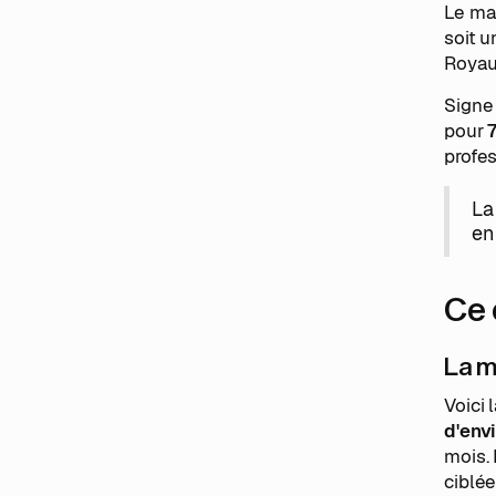
Le ma
soit u
Royaum
Signe 
pour
profe
La
en
Ce 
La m
Voici 
d'env
mois. 
ciblée