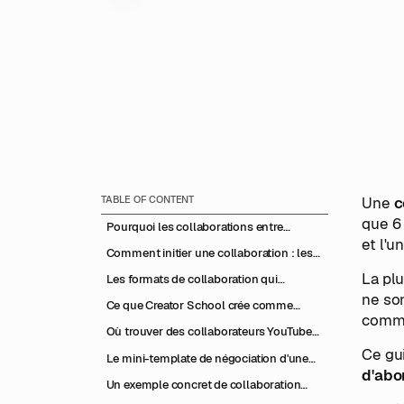
TABLE OF CONTENT
Une
c
que 6 
Pourquoi les collaborations entre
et l'u
créateurs fonctionnent (et pourquoi elles
Comment initier une collaboration : les
échouent)
étapes pratiques
La plu
Les formats de collaboration qui
génèrent le plus de crossover
ne son
Ce que Creator School crée comme
d'audiences
commun
opportunités de collaboration
Où trouver des collaborateurs YouTube
pour une collab youtube réussie
Ce gui
Le mini-template de négociation d'une
d'abo
collaboration
Un exemple concret de collaboration
réussie