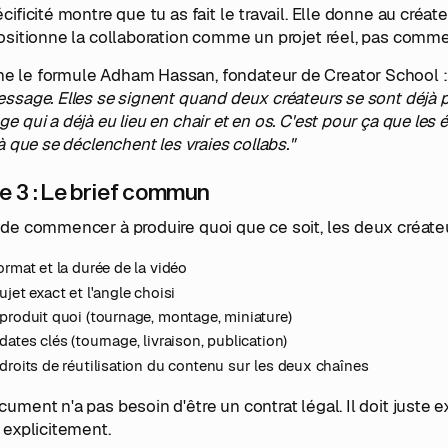
cificité montre que tu as fait le travail. Elle donne au créa
positionne la collaboration comme un projet réel, pas com
 le formule Adham Hassan, fondateur de Creator School 
ssage. Elles se signent quand deux créateurs se sont déjà pa
e qui a déjà eu lieu en chair et en os. C'est pour ça que le
là que se déclenchent les vraies collabs."
e 3 : Le brief commun
de commencer à produire quoi que ce soit, les deux créateur
ormat et la durée de la vidéo
ujet exact et l'angle choisi
produit quoi (tournage, montage, miniature)
dates clés (tournage, livraison, publication)
droits de réutilisation du contenu sur les deux chaînes
ument n'a pas besoin d'être un contrat légal. Il doit juste ex
 explicitement.