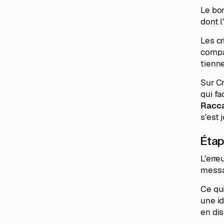
Le bon
dont l
Les cr
compat
tienne
Sur C
qui fa
Racca
s'est 
Étape
L'erre
messag
Ce qui
une id
en dis