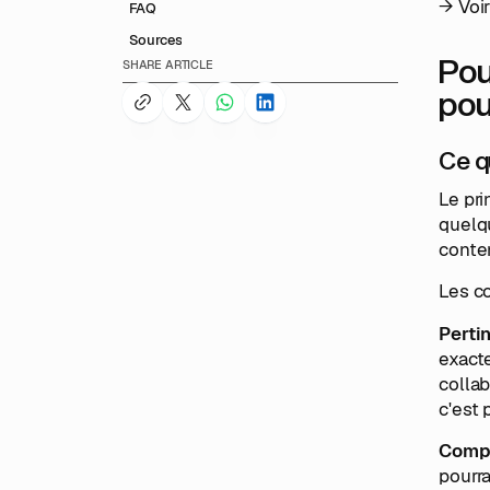
→ Voir
FAQ
Sources
Pou
SHARE ARTICLE
pou
Ce q
Le pr
quelq
conten
Les co
Perti
exacte
collab
c'est p
Compl
pourra