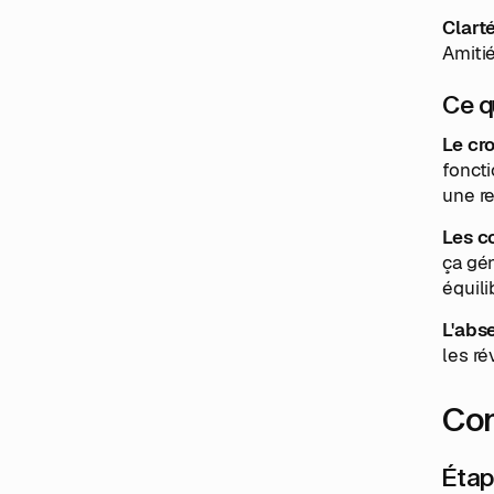
Clarté
Amitié
Ce q
Le cr
fonct
une re
Les c
ça gén
équili
L'abs
les ré
Com
Étape