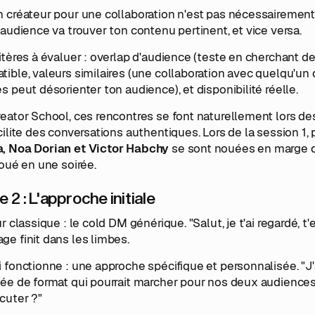
 créateur pour une collaboration n'est pas nécessairement c
'audience va trouver ton contenu pertinent, et vice versa.
itères à évaluer : overlap d'audience (teste en cherchant de
ible, valeurs similaires (une collaboration avec quelqu'un 
s peut désorienter ton audience), et disponibilité réelle.
reator School, ces rencontres se font naturellement lors d
cilite des conversations authentiques. Lors de la session 1,
, Noa Dorian et Victor Habchy
se sont nouées en marge d'u
joué en une soirée.
 2 : L'approche initiale
ur classique : le cold DM générique. "Salut, je t'ai regardé, t'
e finit dans les limbes.
 fonctionne : une approche spécifique et personnalisée. "J'ai 
ée de format qui pourrait marcher pour nos deux audiences 
cuter ?"