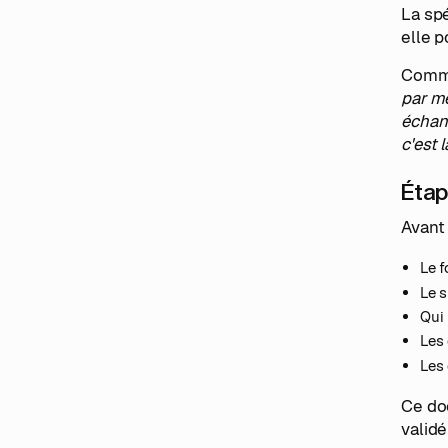
La spé
elle 
Comme
par me
échang
c'est 
Étap
Avant 
Le f
Le s
Qui 
Les 
Les 
Ce doc
validé