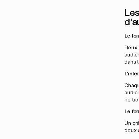
Les
d'a
Le for
Deux c
audien
dans l
L'int
Chaque
audien
ne tro
Le fo
Un cré
deux c