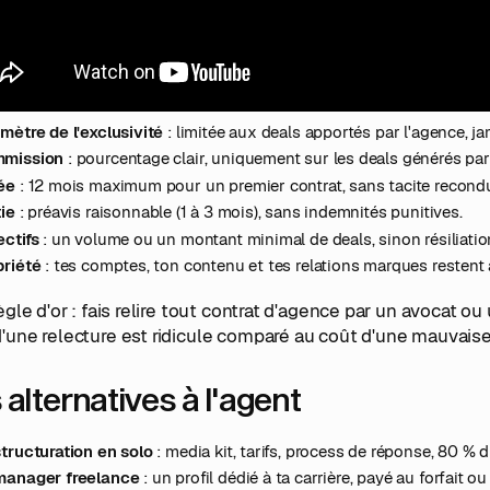
 clauses à vérifier avant de signer
décides de signer, voici la check-list minimale :
mètre de l'exclusivité
: limitée aux deals apportés par l'agence, ja
mission
: pourcentage clair, uniquement sur les deals générés par 
ée
: 12 mois maximum pour un premier contrat, sans tacite recond
ie
: préavis raisonnable (1 à 3 mois), sans indemnités punitives.
ectifs
: un volume ou un montant minimal de deals, sinon résiliation 
priété
: tes comptes, ton contenu et tes relations marques restent à
règle d'or : fais relire tout contrat d'agence par un avocat 
'une relecture est ridicule comparé au coût d'une mauvaise
 alternatives à l'agent
tructuration en solo
: media kit, tarifs, process de réponse, 80 %
manager freelance
: un profil dédié à ta carrière, payé au forfait 