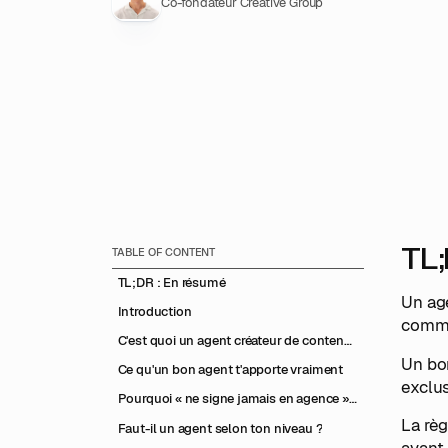
Co-fondateur Creative Group
TL;
TABLE OF CONTENT
TL;DR : En résumé
Un age
Introduction
commi
C'est quoi un agent créateur de contenu
(et ce qu'il n'est pas)
Un bon
Ce qu'un bon agent t'apporte vraiment
exclus
Pourquoi « ne signe jamais en agence »
est devenu un conseil courant
La règ
Faut-il un agent selon ton niveau ?
avant.