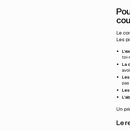
Pou
cou
Le con
Les p
L'ex
toi
La 
avoi
Les
pas 
Les
L'a
Un pri
Le r