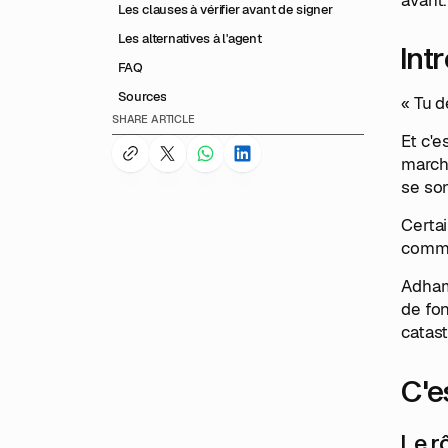
Les clauses à vérifier avant de signer
Les alternatives à l'agent
Int
FAQ
Sources
« Tu d
SHARE ARTICLE
Et c'e
marché
se son
Certai
commi
Adham
de fon
catast
C'e
Le r