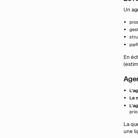
Un age
pro
gest
stru
parf
En éch
(estim
Agen
L'a
Le 
L'a
prio
La que
une li