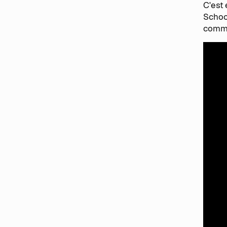
C'est
School
commen
Fau
Situ
Moin
Dema
Plus
Oppo
La log
te sol