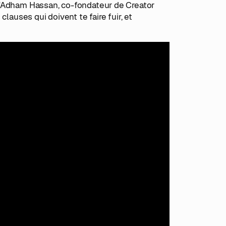
d'Adham Hassan, co-fondateur de Creator
lauses qui doivent te faire fuir, et
ommandé ?
ure-toi et utilise ton réseau
 un media kit et des process suffisent
ditions négociées
là que l'agent a le plus de valeur
Il ne la crée presque jamais. Si personne ne
ositionnement, si.