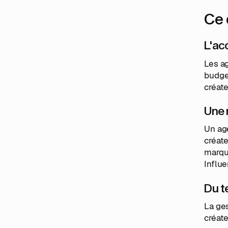
Ce 
L'ac
Les ag
budget
créate
Une 
Un ag
créat
marqu
Influ
Du t
La ges
créate