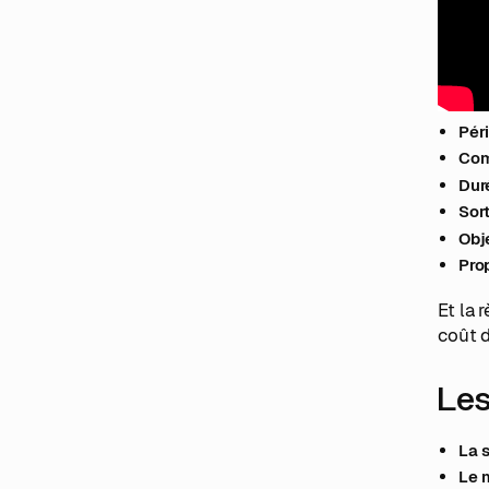
Les
Si tu 
Péri
Com
Dur
Sort
Obj
Pro
Et la 
coût d
Les
La s
Le 