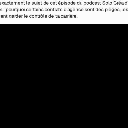
 exactement le sujet de cet épisode du podcast Solo Créa 
 : pourquoi certains contrats d'agence sont des pièges, les c
t garder le contrôle de ta carrière.
t-il un agent selon ton niveau ?
ation
Agent rec
s de 3 demandes de marques/mois
Non, struct
ndes régulières mais gérables
Pas encore,
 de demandes que de temps pour les traiter
Oui, à con
rtunités média/TV/grands comptes
Oui, c'est 
ique est simple : un agent amplifie une demande existante. 
licite, une agence ne changera pas ça, ton contenu et ton p