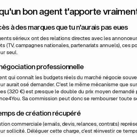
qu'un bon agent t'apporte vraimen
cès à des marques que tu n'aurais pas eues
ents sérieux ont des relations directes avec les annonceur
s (TV, campagnes nationales, partenariats annuels), ces po
ur seul.
négociation professionnelle
ent qui connaît les budgets réels du marché négocie souv
eur aurait osé demander. C'est le même mécanisme que sur 
es (320 €) est presque le double du prix moyen demandé pa
ence4You. Sa commission peut donc se rembourser toute s
emps de création récupéré
tion commerciale (emails, devis, relances, contrats) représ
ur sollicité. Déléguer cette charge, c'est réinvestir ce tem